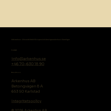
Arkenhus - Din arkitekt för specialdesignade hus i Sverige
Kontakt
info@arkenhus.se
+46 70-630 18 90
Besök oss
Arkenhus AB
Betongvägen 8 A
653 50 Karlstad
Integritetspolicy
© 2026 Arkenhus AB