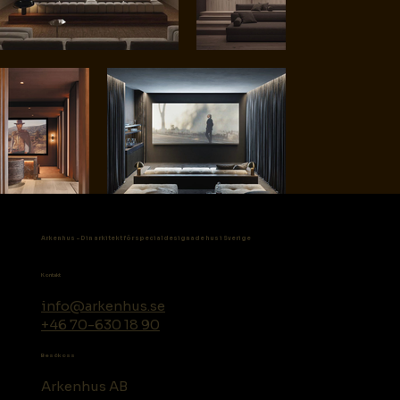
Arkenhus - Din arkitekt för specialdesignade hus i Sverige
Kontakt
info@arkenhus.se
+46 70-630 18 90
Besök oss
Arkenhus AB