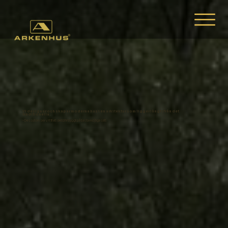
Vi designar och skapar moderna hus i en arkitektur som ligger långt ifrån det
traditionella.
- Dessutom ser vi till att det blir byggt på bästa möjliga sätt